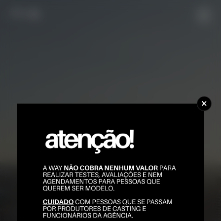
POR
ENG
×